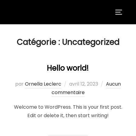
Aller
au
PERMUT
contenu
Catégorie :
Uncategorized
Hello world!
Publié
par
Ornella Leclerc
avril 12, 2023
Aucun
le
commentaire
Welcome to WordPress. This is your first post.
Edit or delete it, then start writing!